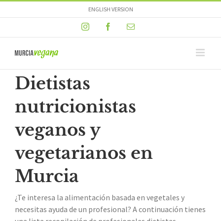
Skip
ENGLISH VERSION
to
Instagram
Facebook
Email
content
Dietistas
nutricionistas
veganos y
vegetarianos en
Murcia
¿Te interesa la alimentación basada en vegetales y
necesitas ayuda de un profesional? A continuación tienes
una lista recopilación de profesionales dietistas