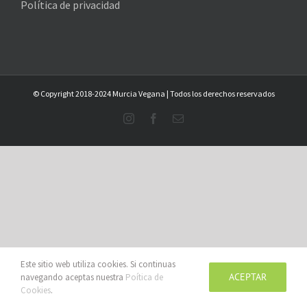
Política de privacidad
© Copyright 2018-2024 Murcia Vegana | Todos los derechos reservados
Instagram
Facebook
Email
Este sitio web utiliza cookies. Si continuas
ACEPTAR
navegando aceptas nuestra
Poítica de
Cookies
.