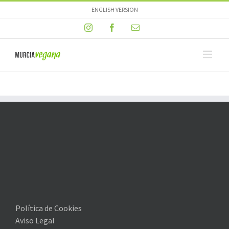
Skip
ENGLISH VERSION
to
Instagram
Facebook
Email
content
Política de Cookies
Aviso Legal