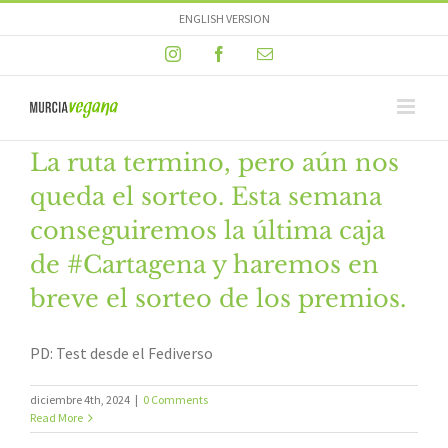
Skip
ENGLISH VERSION
to
Instagram
Facebook
Email
content
La ruta termino, pero aún nos
queda el sorteo. Esta semana
conseguiremos la última caja
de #Cartagena y haremos en
breve el sorteo de los premios.
PD: Test desde el Fediverso
diciembre 4th, 2024
|
0 Comments
Read More