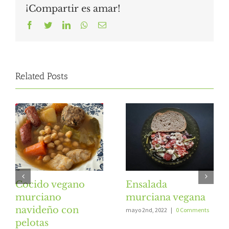
¡Compartir es amar!
Facebook
Twitter
LinkedIn
Whatsapp
Email
Related Posts
Cocido vegano
Ensalada
murciano
murciana vegana
navideño con
mayo 2nd, 2022
|
0 Comments
pelotas