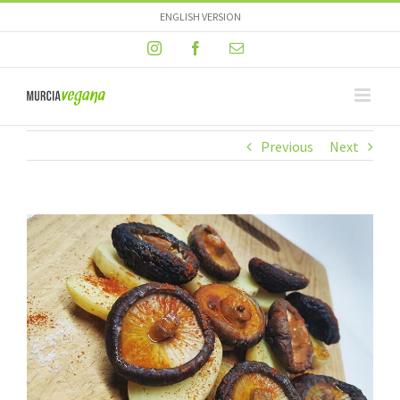
Skip
ENGLISH VERSION
to
Instagram
Facebook
Email
content
Previous
Next
View
Larger
Image