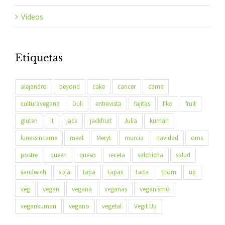
Videos
Etiquetas
alejandro
beyond
cake
cancer
carne
culturavegana
Duli
entrevista
fajitas
fiko
fruit
gluten
it
jack
jackfruit
Julia
kumari
lunessincarne
meat
MeryL
murcia
navidad
oms
postre
queen
queso
receta
salchicha
salud
sandwich
soja
tapa
tapas
tarta
thom
up
veg
vegan
vegana
veganas
veganismo
vegankumari
vegano
vegetal
Vegit Up