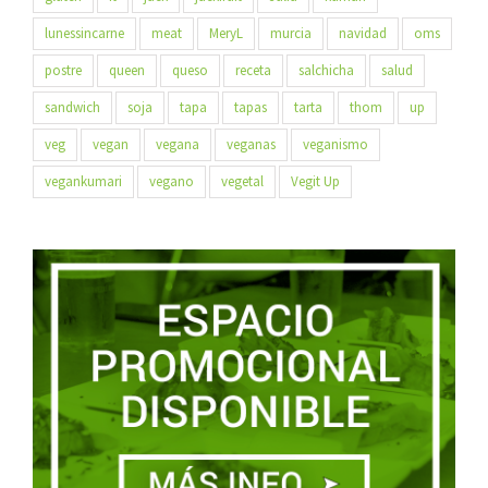
lunessincarne
meat
MeryL
murcia
navidad
oms
postre
queen
queso
receta
salchicha
salud
sandwich
soja
tapa
tapas
tarta
thom
up
veg
vegan
vegana
veganas
veganismo
vegankumari
vegano
vegetal
Vegit Up