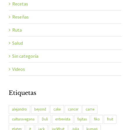
Recetas
Reseñas
Ruta
Salud
Sin categoría
Videos
Etiquetas
alejandro
beyond
cake
cancer
carne
culturavegana
Duli
entrevista
fajitas
fiko
fruit
gluten
it
jack
jackfruit
Julia
kumari