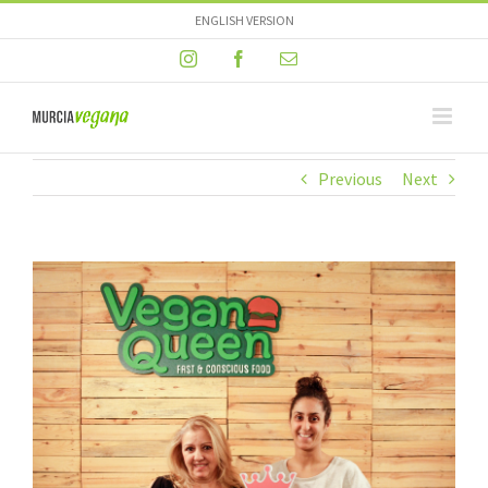
Skip
ENGLISH VERSION
to
Instagram
Facebook
Email
content
Previous
Next
View
Larger
Image