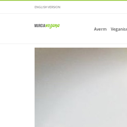
Skip
ENGLISH VERSION
to
content
Averm
Vegani