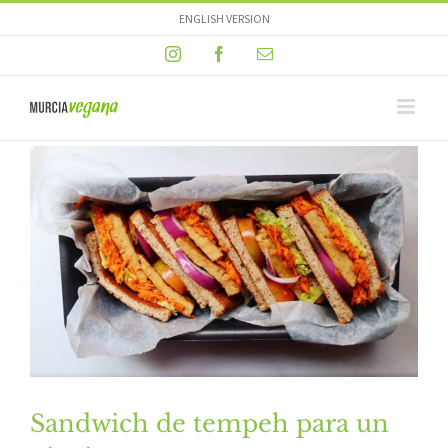
Skip
ENGLISH VERSION
to
Instagram
Facebook
Email
content
Sandwich de tempeh para un