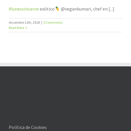
#lunessincarne
exótico
@vegankumari, chef en [...]
diciembre 11th, 2018
|
0 Comments
Read More
Política de Cookies