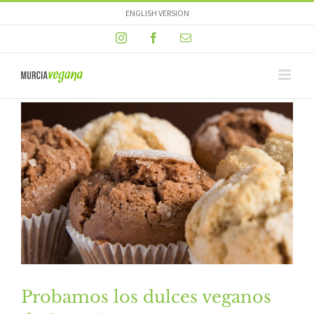
Skip
ENGLISH VERSION
to
Instagram
Facebook
Email
content
Probamos los dulces veganos