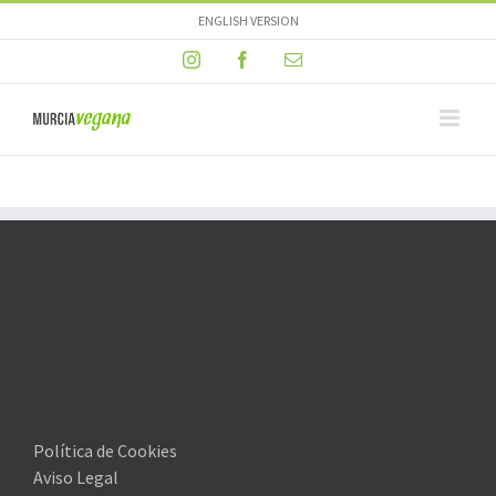
Skip
ENGLISH VERSION
to
Instagram
Facebook
Email
content
Política de Cookies
Aviso Legal