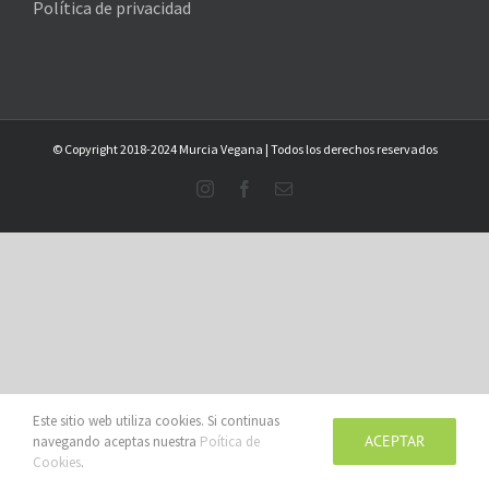
Política de privacidad
© Copyright 2018-2024 Murcia Vegana | Todos los derechos reservados
Instagram
Facebook
Email
Este sitio web utiliza cookies. Si continuas
ACEPTAR
navegando aceptas nuestra
Poítica de
Cookies
.